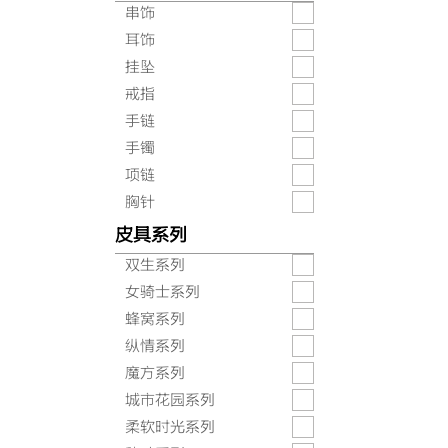
串饰
耳饰
挂坠
戒指
手链
手镯
项链
胸针
皮具系列
双生系列
女骑士系列
蜂窝系列
纵情系列
魔方系列
城市花园系列
柔软时光系列