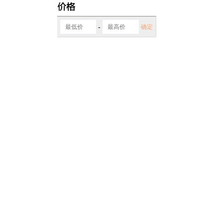
价格
-
确定